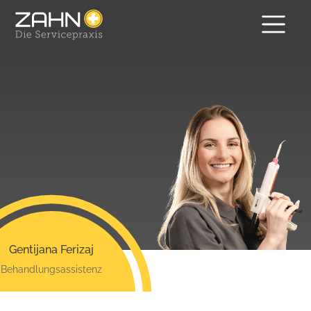
Gentijana Ferizaj
Behandlungsassistenz