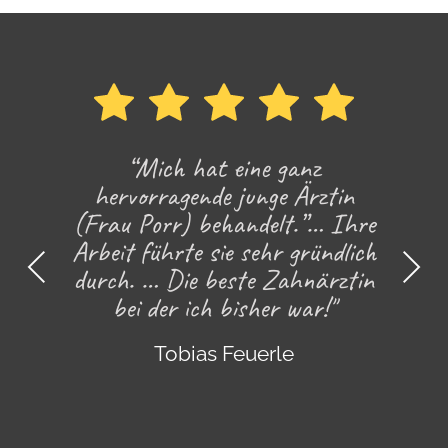
“Mich hat eine ganz
hervorragende junge Ärztin
(Frau Porr) behandelt.”… Ihre
Arbeit führte sie sehr gründlich
Pr
Ne
durch. … Die beste Zahnärztin
evi
xt
bei der ich bisher war!"
ou
s
Tobias Feuerle