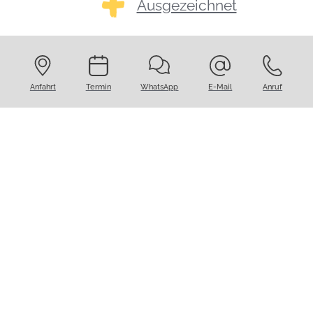
Ausgezeichnet
Endodontie
Anfahrt
Termin
WhatsApp
E-Mail
Anruf
Zahnersatz
Zahn+ Die Servicepraxis
Friedrichstr. 49