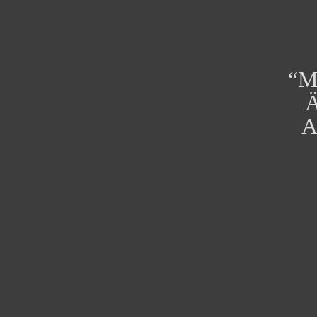
ervorragende
“M
ssionalität,
Ä
rgfalt machen
A
Pr
er angenehmen
evi
 bei ihr in den
ou
 kann sie
s
pfehlen. …”
abi