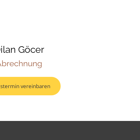
ilan Göcer
Abrechnung
istermin vereinbaren