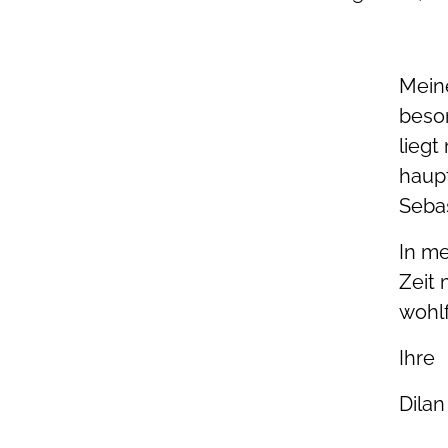
Mein
beson
liegt
haupt
Sebas
In me
Zeit 
wohlf
Ihre
Dilan