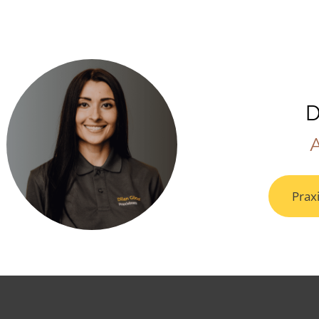
D
Prax